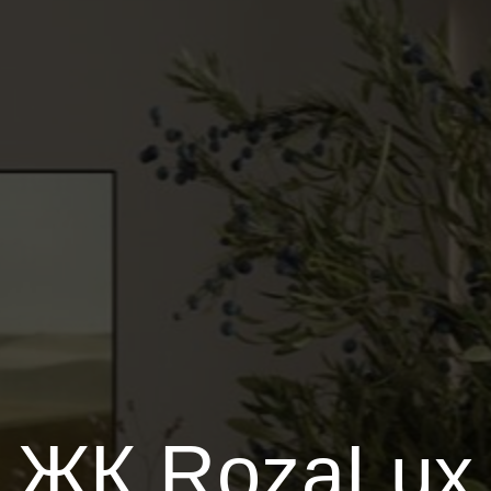
ЖК RozaLux